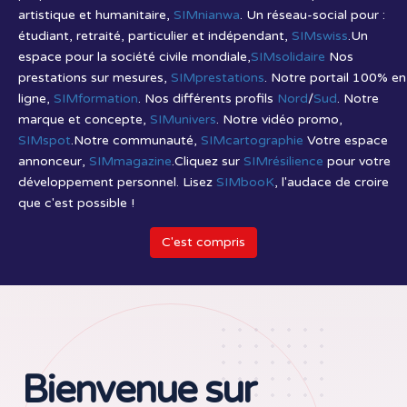
artistique et humanitaire,
SIMnianwa
. Un réseau-social pour :
étudiant, retraité, particulier et indépendant,
SIMswiss
.Un
espace pour la société civile mondiale,
SIMsolidaire
Nos
prestations sur mesures,
SIMprestations
. Notre portail 100% en
ligne,
SIMformation
. Nos différents profils
Nord
/
Sud
. Notre
marque et concepte,
SIMunivers
. Notre vidéo promo,
SIMspot
.Notre communauté,
SIMcartographie
Votre espace
annonceur,
SIMmagazine
.Cliquez sur
SIMrésilience
pour votre
développement personnel. Lisez
SIMbooK
, l'audace de croire
que c'est possible !
C'est compris
Bienvenue sur